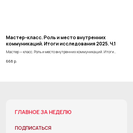
Мастер-класс. Роль и место внутренних
Ма
коммуникаций. Итоги исследования 2025. Ч.1
и 
Мастер — класс. Роль и место внутренних коммуникаций. Итоги
Род
исследования 2025. Часть 1
Как
668
р.
66
ГЛАВНОЕ ЗА НЕДЕЛЮ
ПОДПИСАТЬСЯ