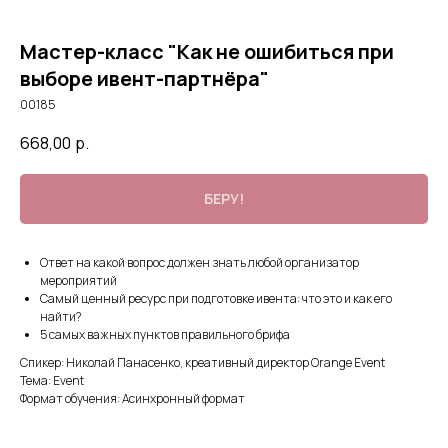
Мастер-класс "Как не ошибиться при
выборе ивент-партнёра"
00185
668,00
р.
БЕРУ!
Ответ на какой вопрос должен знать любой организатор
мероприятий
Самый ценный ресурс при подготовке ивента: что это и как его
найти?
5 самых важных пунктов правильного брифа
Спикер: Николай Панасенко, креативный директор Orange Event
Тема: Event
Формат обучения: Асинхронный формат