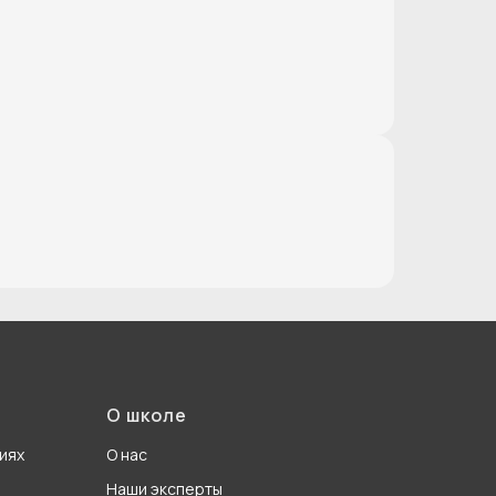
О школе
иях
О нас
Наши эксперты