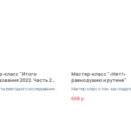
р-класс "Итоги
Мастер-класс "​«Нет!»
ования 2022. Часть 2
равнодушию и рутине"
ет коммуникатора. Кто
аты ежегодного исследования
Мастер-класс о том, как создат
ня делает профессию?"
тва внутренних
позитивное информационное
668
р.
каторов. Ч2 Профиль
пространство в компании
ома