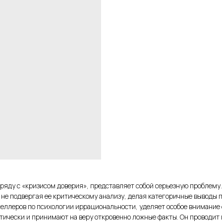
аряду с «кризисом доверия», представляет собой серьезную проблему
е подвергая ее критическому анализу, делая категоричные выводы п
селлеров по психологии иррациональности, уделяет особое внимание
ически и принимают на веру откровенно ложные факты. Он проводит 