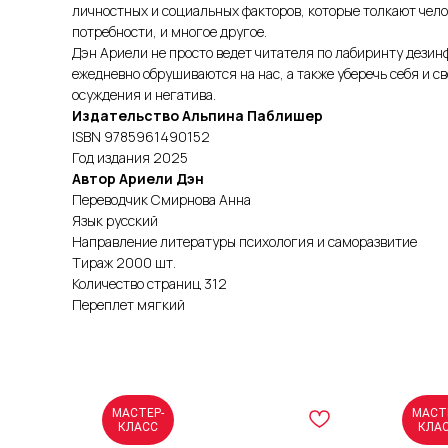
личностных и социальных факторов, которые толкают челов
потребности, и многое другое.
Дэн Ариели не просто ведет читателя по лабиринту дез
ежедневно обрушиваются на нас, а также уберечь себя и с
осуждения и негатива.
Издательство Альпина Паблишер
ISBN 9785961490152
Год издания 2025
Автор Ариели Дэн
Переводчик Смирнова Анна
Язык русский
Направление литературы психология и саморазвитие
Тираж 2000 шт.
Количество страниц 312
Переплет мягкий
МАСТЕР-
МАСТ
КЛАСС
КЛА