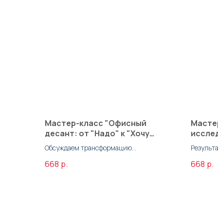
Мастер-класс "Офисный
Масте
десант: от "Надо" к "Хочу
исслед
помочь"
Портр
Обсуждаем трансформацию
Результ
сегод
корпоративной культуры на примере
Сообщес
668
р.
668
р.
проекта «Офисный десант»
коммуни
внутрик