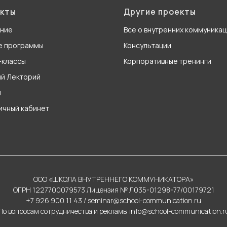
кты
Другие проекты
ание
Все о внутренних коммуникац
е программы
Консультации
-классы
Корпоративные тренинги
й Лекторий
н
личный кабинет
ООО «ШКОЛА ВНУТРЕННЕГО КОММУНИКАТОРА»
ОГРН 1227700079573 Лицензия № Л035-01298-77/00179721
+7 926 900 11 43
/
seminar@school-communication.ru
По вопросам сотрудничества и рекламы
info@school-communication.r