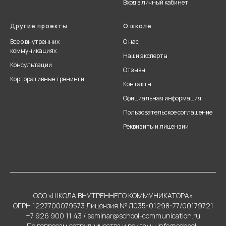
Вход в личный кабинет
Другие проекты
О школе
Все о внутренних
О нас
коммуникациях
Наши эксперты
Консультации
Отзывы
Корпоративные тренинги
Контакты
Официальная информация
Пользовательское соглашение
Реквизиты и лицензии
ООО «ШКОЛА ВНУТРЕННЕГО КОММУНИКАТОРА»
ОГРН 1227700079573 Лицензия № Л035-01298-77/00179721
+7 926 900 11 43
/
seminar@school-communication.ru
По вопросам сотрудничества и рекламы
info@school-