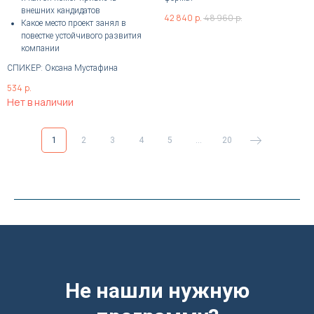
внешних кандидатов
42 840
р.
48 960
р.
Какое место проект занял в
повестке устойчивого развития
компании
СПИКЕР: Оксана Мустафина
534
р.
Нет в наличии
1
2
3
4
5
...
20
Не нашли нужную