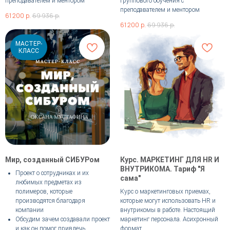
преподавателем и ментором
группового обучения с
преподавателем и ментором
61 200
р.
69 936
р.
61 200
р.
69 936
р.
МАСТЕР-
КЛАСС
Мир, созданный СИБУРом
Курс. МАРКЕТИНГ ДЛЯ HR И
ВНУТРИКОМА. Тариф "Я
Проект о сотрудниках и их
сама"
любимых предметах из
полимеров, которые
Курс о маркетинговых приемах,
производятся благодаря
которые могут использовать HR и
компании
внутрикомы в работе. Настоящий
Обсудим зачем создавали проект
маркетинг персонала. Асихронный
и как он помог привлечь
формат