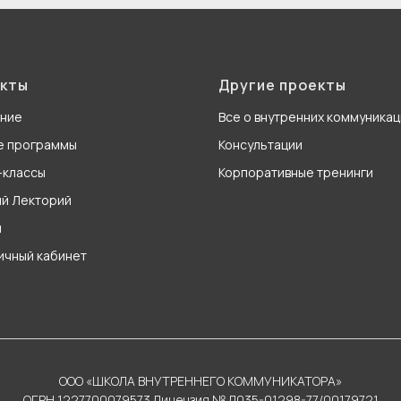
кты
Другие проекты
ание
Все о внутренних коммуникац
е программы
Консультации
-классы
Корпоративные тренинги
й Лекторий
н
личный кабинет
ООО «ШКОЛА ВНУТРЕННЕГО КОММУНИКАТОРА»
ОГРН 1227700079573 Лицензия № Л035-01298-77/00179721