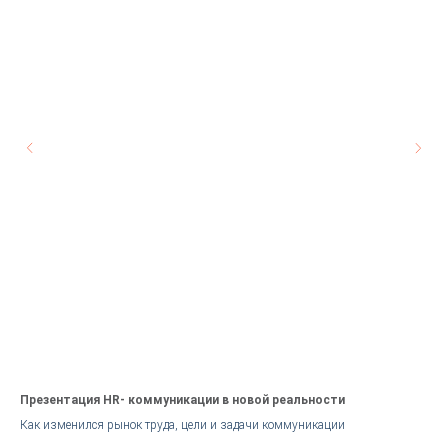
Презентация HR- коммуникации в новой реальности
Ма
ра
Как изменился рынок труда, цели и задачи коммуникации
Как