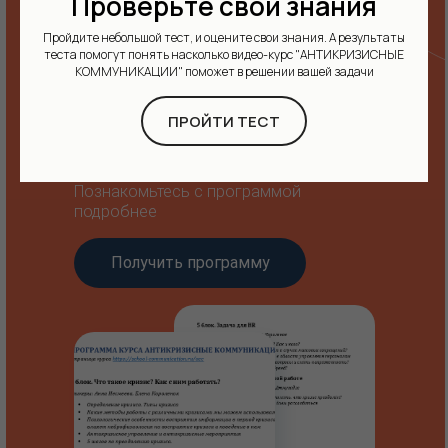
Проверьте свои знания
Пройдите небольшой тест, и оцените свои знания. А результаты
теста помогут понять насколько видео-курс "АНТИКРИЗИСНЫЕ
КОММУНИКАЦИИ" поможет в решении вашей задачи
Хотите получить
ПРОЙТИ ТЕСТ
программу курса?
Познакомьтесь с программой
подробнее
Получить программу