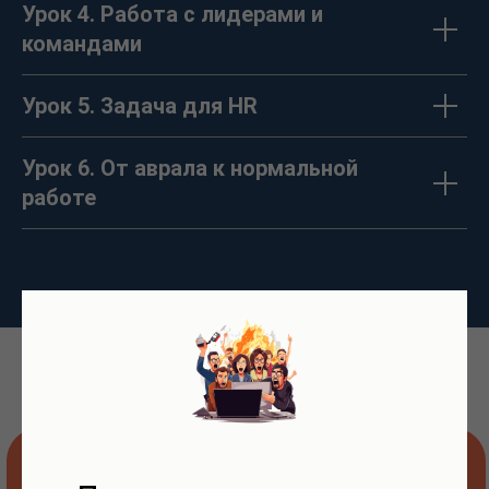
Урок 4. Работа с лидерами и
командами
Урок 5. Задача для HR
Урок 6. От аврала к нормальной
работе