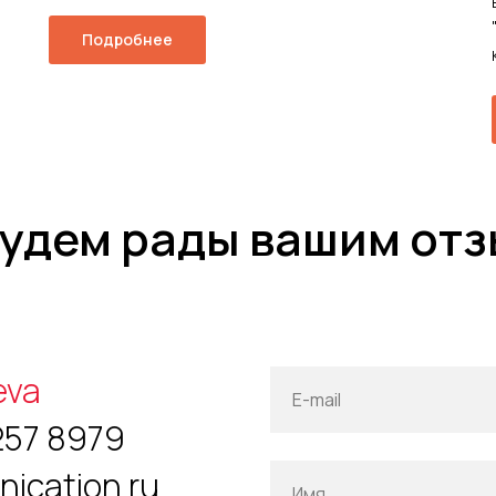
Подробнее
удем рады вашим от
va
E-mail
257 8979
ication.ru
Имя