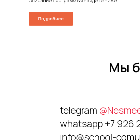
Описание программ вы найдете ниже
Подробнее
Мы б
telegram
@Nesmee
whatsapp +7 926 
info@school-comun