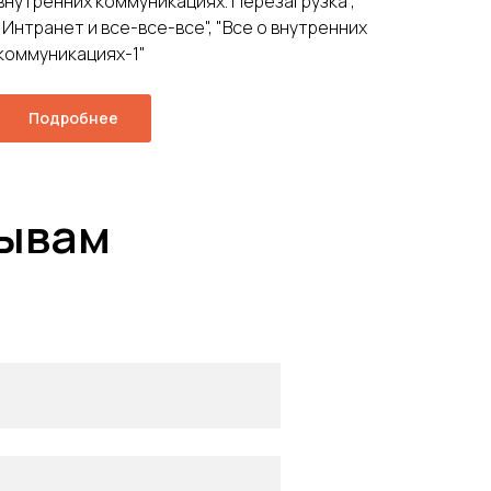
внутренних коммуникациях. Перезагрузка",
"Интранет и все-все-все", "Все о внутренних
коммуникациях-1"
Подробнее
зывам