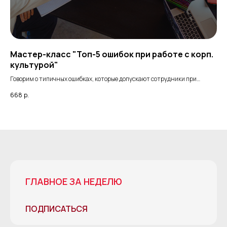
ть
Мастер-класс "Топ-5 ошибок при работе с корп.
Ма
культурой"
ин
Говорим о типичных ошибках, которые допускают сотрудники при
Мас
работе с корпоративной культурой
668
р.
66
ГЛАВНОЕ ЗА НЕДЕЛЮ
ПОДПИСАТЬСЯ