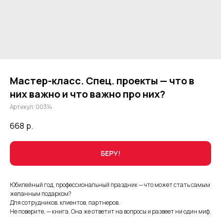
Мастер-класс. Спец. проекты — что в
них важно и что важно про них?
Артикул:
00314
668
р.
БЕРУ!
Юбилейный год, профессиональный праздник — что может стать самым
желанным подарком?
Для сотрудников, клиентов, партнеров.
Не поверите, — книга. Она же ответит на вопросы и развеет ни один миф.