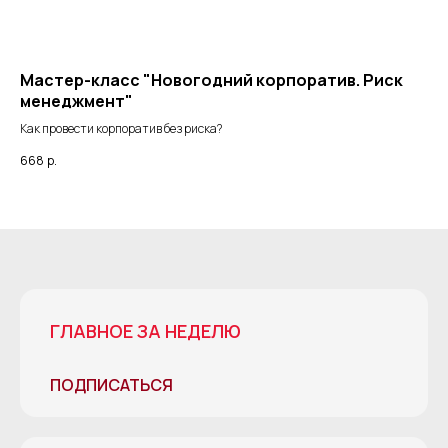
Мастер-класс "Новогодний корпоратив. Риск
Ма
менеджмент"
Z
Как провести корпоратив без риска?
Что
ори
668
р.
66
ГЛАВНОЕ ЗА НЕДЕЛЮ
ПОДПИСАТЬСЯ