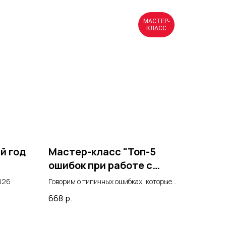
МАСТЕР-
КЛАСС
й год
Мастер-класс "Топ-5
ошибок при работе с
корп. культурой"
026
Говорим о типичных ошибках, которые
допускают сотрудники при работе с
668
р.
корпоративной культурой