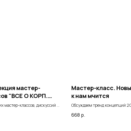
екция мастер-
Мастер-класс. Новы
ов "ВСЕ О КОРП.
к нам мчится
ТУРЕ"
х мастер-классов, дискуссий о
Обсуждаем тренд концепций 2
тивной культуре от наших
668
р.
ов