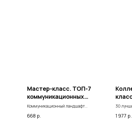
Мастер-класс. ТОП-7
Колл
коммуникационных
класс
инструментов в 2025-ом
КУЛЬ
Коммуникационный ландшафт
30 лучши
постоянно меняется. Что-то уходит за
корпора
668
р.
1 977
р.
горизонт, а какие-то каналы и
эксперт
инструменты неожиданно «взлетают».