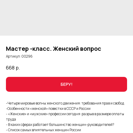
Мастер -класс. Женский вопрос
Артикул:
00296
668
р.
БЕРУ!
-Четыре мировые волны женского движения: требования прав и свобод
-Особенности «женской» повестки в СССР и России
- «Женские» и «мужские» профессии сегодня: разрыв в размере оплаты
труда
- В каких сферах работает большинство женщин-руководителей?
- Список самых влиятельных женщин России