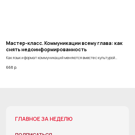
Мастер-класс. Коммуникации всему глава: как
Ма
снять недоинформированность
1 
Как язык и формат коммуникаций меняются вместе с культурой
Вну
компании
Ито
668
р.
66
ГЛАВНОЕ ЗА НЕДЕЛЮ
ПОДПИСАТЬСЯ