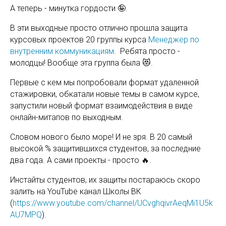
А теперь - минутка гордости 🤪.
В эти выходные просто отлично прошла защита
курсовых проектов 20 группы курса
Менеджер по
внутренним коммуникациям
. Ребята просто -
молодцы! Вообще эта группа была 😻.
Первые с кем мы попробовали формат удаленной
стажировки, обкатали новые темы в самом курсе,
запустили новый формат взаимодействия в виде
онлайн-митапов по выходным.
Словом нового было море! И не зря. В 20 самый
высокой % защитившихся студентов, за последние
два года. А сами проекты - просто 🔥.
Инстайты студентов, их защиты постараюсь скоро
залить на YouTube канал Школы ВК
(
https://www.youtube.com/channel/UCvghqivrAeqMi1U5k
AU7MPQ
).