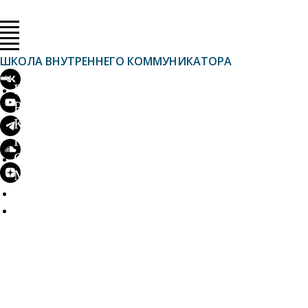
ШКОЛА ВНУТРЕННЕГО КОММУНИКАТОРА
Главная
Расписание
Курсы по темам
Групповые программы
Открытый лекторий
Мастер-классы
Магазин
Личный кабинет