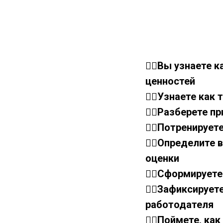
👉🏼Вы узнаете 
ценностей
👉🏼Узнаете как
👉🏼Разберете 
👉🏼Потренируе
👉🏼Определите 
оценки
👉🏼Сформируете
👉🏼Зафиксируе
работодателя
👉🏼Поймете, ка