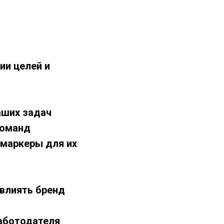
ии целей и
аших задач
команд
 маркеры для их
овлиять бренд
работодателя