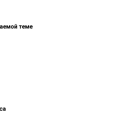
аемой теме
са