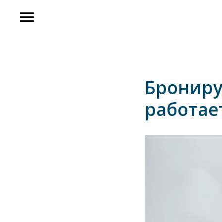
Брониру
работае