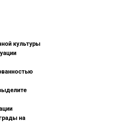
вной культуры
туации
рованностью
 выделите
ации
аграды на