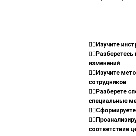
👉🏼Изучите ин
👉🏼Разберетесь
изменений
👉🏼Изучите ме
сотрудников
👉🏼Разберете 
специальные ме
👉🏼Сформирует
👉🏼Проанализи
соответствие ц